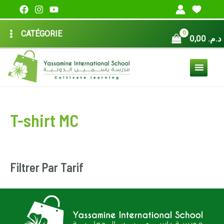
Aller
au
MAIN
CATÉGORIE
contenu
0,00
د.م.
MENU
T-shirt MC
Filtrer Par Tarif