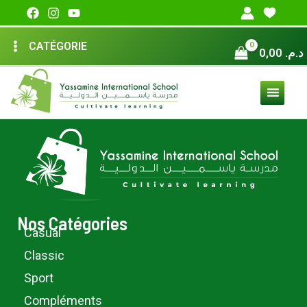
Aller
au
MAIN
CATÉGORIE
contenu
0,00
د.م.
MENU
Nos Catégories
Casual
Classic
Sport
Compléments