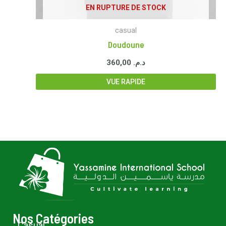
EN RUPTURE DE STOCK
casual
Doudoune
360,00
د.م.
VUE RAPIDE
Nos Catégories
Casual