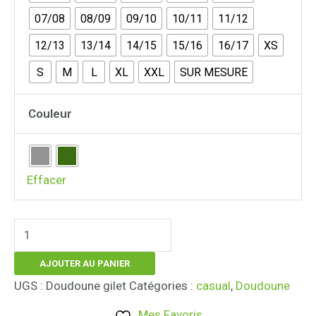
07/08
08/09
09/10
10/11
11/12
12/13
13/14
14/15
15/16
16/17
XS
S
M
L
XL
XXL
SUR MESURE
Couleur
Effacer
AJOUTER AU PANIER
UGS :
Doudoune gilet
Catégories :
casual
,
Doudoune
Mes Favoris